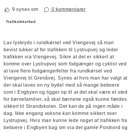
9 synes om
0 kommentarer
Forslagskategorier
Trafiksikkerhed
Lav lyskryds i rundkørsel ved Viengevej så man
bevist lukker af for trafikken til Lystrupvej og leder
trafikken via Viengevej. Sikre at det er sikkert at
komme over Lystrupvej som fodgænger og cyklist ved
at lave flere fodgængerfelter fra rundkørsel ved
Viengevej til Grenåvej. Synes at hvis man har valgt at
der skal laves en ny bydel med så mange beboere
som i Engbyen og ligger op til at det skal være et sted
for børnefamilier, så skal børnene også kunne færdes
sikkert til Strandskolen. Det kan de på ingen måde i
dag. Ikke engang voksne kan komme sikkert over
Lystrupvej. Hvis man kunne lede noget af trafikken fra
beboere i Engbyen bag om via det gamle Postnord og