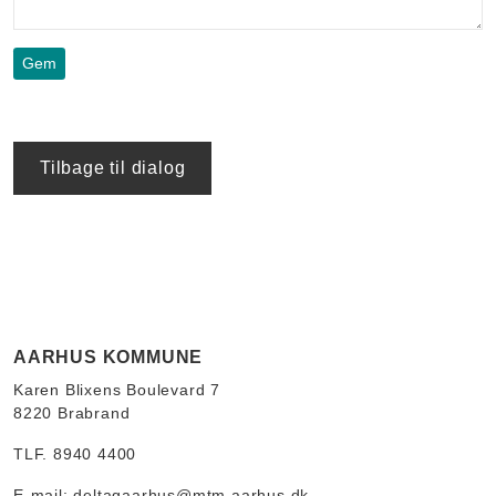
Tilbage til dialog
AARHUS KOMMUNE
Karen Blixens Boulevard 7
8220 Brabrand
TLF. 8940 4400
E-mail:
deltagaarhus@mtm.aarhus.dk