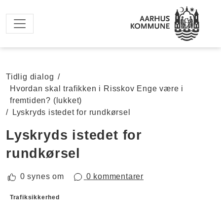
Spring til hovedindhold
Tidlig dialog
/
Hvordan skal trafikken i Risskov Enge være i
fremtiden? (lukket)
/
Lyskryds istedet for rundkørsel
Lyskryds istedet for
rundkørsel
0 synes om
0 kommentarer
Forslagskategorier
Trafiksikkerhed