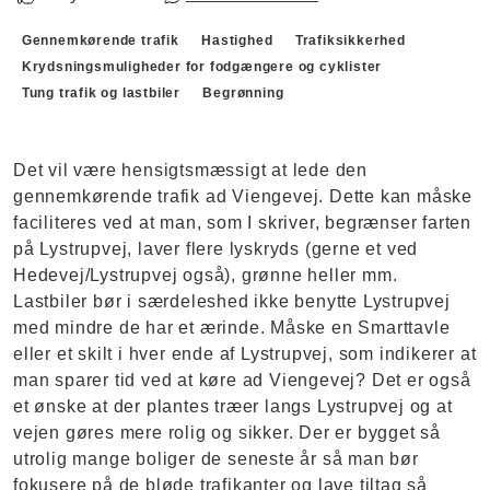
Forslagskategorier
Gennemkørende trafik
Hastighed
Trafiksikkerhed
Krydsningsmuligheder for fodgængere og cyklister
Tung trafik og lastbiler
Begrønning
Det vil være hensigtsmæssigt at lede den
gennemkørende trafik ad Viengevej. Dette kan måske
faciliteres ved at man, som I skriver, begrænser farten
på Lystrupvej, laver flere lyskryds (gerne et ved
Hedevej/Lystrupvej også), grønne heller mm.
Lastbiler bør i særdeleshed ikke benytte Lystrupvej
med mindre de har et ærinde. Måske en Smarttavle
eller et skilt i hver ende af Lystrupvej, som indikerer at
man sparer tid ved at køre ad Viengevej? Det er også
et ønske at der plantes træer langs Lystrupvej og at
vejen gøres mere rolig og sikker. Der er bygget så
utrolig mange boliger de seneste år så man bør
fokusere på de bløde trafikanter og lave tiltag så