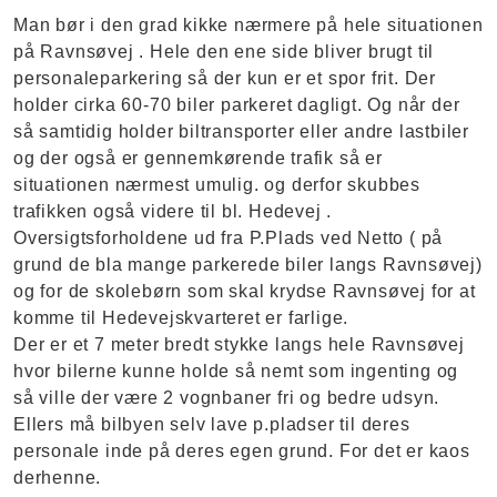
Man bør i den grad kikke nærmere på hele situationen
på Ravnsøvej . Hele den ene side bliver brugt til
personaleparkering så der kun er et spor frit. Der
holder cirka 60-70 biler parkeret dagligt. Og når der
så samtidig holder biltransporter eller andre lastbiler
og der også er gennemkørende trafik så er
situationen nærmest umulig. og derfor skubbes
trafikken også videre til bl. Hedevej .
Oversigtsforholdene ud fra P.Plads ved Netto ( på
grund de bla mange parkerede biler langs Ravnsøvej)
og for de skolebørn som skal krydse Ravnsøvej for at
komme til Hedevejskvarteret er farlige.
Der er et 7 meter bredt stykke langs hele Ravnsøvej
hvor bilerne kunne holde så nemt som ingenting og
så ville der være 2 vognbaner fri og bedre udsyn.
Ellers må bilbyen selv lave p.pladser til deres
personale inde på deres egen grund. For det er kaos
derhenne.