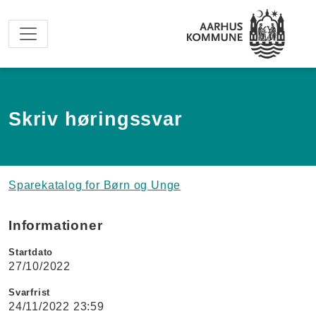
Spring til hovedindhold
Skriv høringssvar
Sparekatalog for Børn og Unge
Informationer
Startdato
27/10/2022
Svarfrist
24/11/2022 23:59