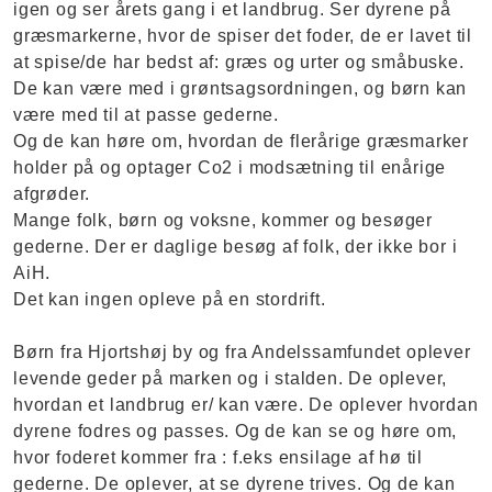
igen og ser årets gang i et landbrug. Ser dyrene på
græsmarkerne, hvor de spiser det foder, de er lavet til
at spise/de har bedst af: græs og urter og småbuske.
De kan være med i grøntsagsordningen, og børn kan
være med til at passe gederne.
Og de kan høre om, hvordan de flerårige græsmarker
holder på og optager Co2 i modsætning til enårige
afgrøder.
Mange folk, børn og voksne, kommer og besøger
gederne. Der er daglige besøg af folk, der ikke bor i
AiH.
Det kan ingen opleve på en stordrift.
Børn fra Hjortshøj by og fra Andelssamfundet oplever
levende geder på marken og i stalden. De oplever,
hvordan et landbrug er/ kan være. De oplever hvordan
dyrene fodres og passes. Og de kan se og høre om,
hvor foderet kommer fra : f.eks ensilage af hø til
gederne. De oplever, at se dyrene trives. Og de kan