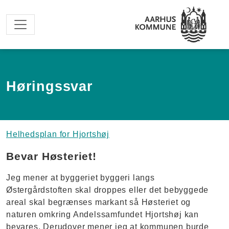
Spring til hovedindhold
Høringssvar
Helhedsplan for Hjortshøj
Bevar Høsteriet!
Jeg mener at byggeriet byggeri langs
Østergårdstoften skal droppes eller det bebyggede
areal skal begrænses markant så Høsteriet og
naturen omkring Andelssamfundet Hjortshøj kan
bevares. Derudover mener jeg at kommunen burde