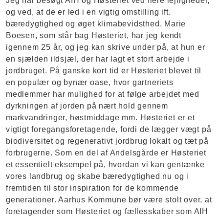
Jeg har besøgt AIH og Høsteriet ved flere lejligheder,
og ved, at de er led i en vigtig omstilling ift.
bæredygtighed og øget klimabevidsthed. Marie
Boesen, som står bag Høsteriet, har jeg kendt
igennem 25 år, og jeg kan skrive under på, at hun er
en sjælden ildsjæl, der har lagt et stort arbejde i
jordbruget. På ganske kort tid er Høsteriet blevet til
en populær og bynær oase, hvor gartneriets
medlemmer har mulighed for at følge arbejdet med
dyrkningen af jorden på nært hold gennem
markvandringer, høstmiddage mm. Høsteriet er et
vigtigt foregangsforetagende, fordi de lægger vægt på
biodiversitet og regenerativt jordbrug lokalt og tæt på
forbrugerne. Som en del af Andelsgårde er Høsteriet
et essentielt eksempel på, hvordan vi kan gentænke
vores landbrug og skabe bæredygtighed nu og i
fremtiden til stor inspiration for de kommende
generationer. Aarhus Kommune bør være stolt over, at
foretagender som Høsteriet og fællesskaber som AIH