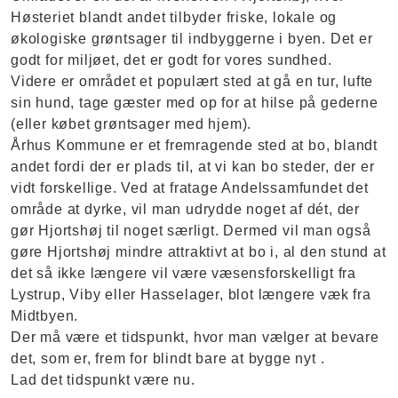
Høsteriet blandt andet tilbyder friske, lokale og
økologiske grøntsager til indbyggerne i byen. Det er
godt for miljøet, det er godt for vores sundhed.
Videre er området et populært sted at gå en tur, lufte
sin hund, tage gæster med op for at hilse på gederne
(eller købet grøntsager med hjem).
Århus Kommune er et fremragende sted at bo, blandt
andet fordi der er plads til, at vi kan bo steder, der er
vidt forskellige. Ved at fratage Andelssamfundet det
område at dyrke, vil man udrydde noget af dét, der
gør Hjortshøj til noget særligt. Dermed vil man også
gøre Hjortshøj mindre attraktivt at bo i, al den stund at
det så ikke længere vil være væsensforskelligt fra
Lystrup, Viby eller Hasselager, blot længere væk fra
Midtbyen.
Der må være et tidspunkt, hvor man vælger at bevare
det, som er, frem for blindt bare at bygge nyt .
Lad det tidspunkt være nu.