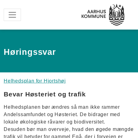
Spring til hovedindhold
Høringssvar
Helhedsplan for Hjortshøj
Bevar Høsteriet og trafik
Helhedsplanen bør ændres så man ikke rammer
Andelssamfundet og Høsteriet. De bidrager med
lokale økologiske råvarer og biodiversitet.
Desuden bør man overveje, hvad den øgede mængde
trafik vil betyder for gammel Egå, der i forvejen er