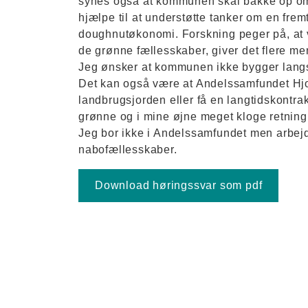
synes også at kommunen skal bakke op om s
hjælpe til at understøtte tanker om en frem
doughnutøkonomi. Forskning peger på, at vi
de grønne fællesskaber, giver det flere m
Jeg ønsker at kommunen ikke bygger langs 
Det kan også være at Andelssamfundet Hjort
landbrugsjorden eller få en langtidskontrak
grønne og i mine øjne meget kloge retning
Jeg bor ikke i Andelssamfundet men arbejde
nabofællesskaber.
Download høringssvar som pdf