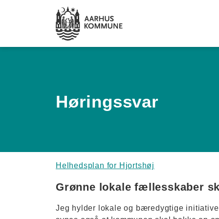
Spring til hovedindhold
Høringssvar
Helhedsplan for Hjortshøj
Grønne lokale fællesskaber sk
Jeg hylder lokale og bæredygtige initiativ