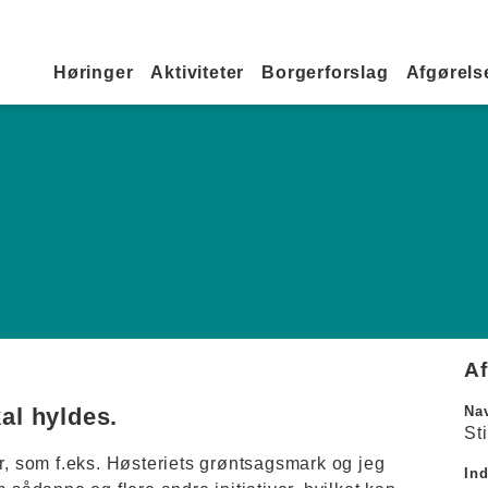
Primær navigation
Høringer
Aktiviteter
Borgerforslag
Afgørelse
A
al hyldes.
Na
St
er, som f.eks. Høsteriets grøntsagsmark og jeg
In