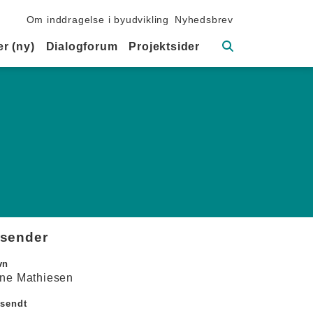
Sekundær navigation
Om inddragelse i byudvikling
Nyhedsbrev
Søg
r (ny)
Dialogforum
Projektsider
fsender
vn
ine Mathiesen
dsendt