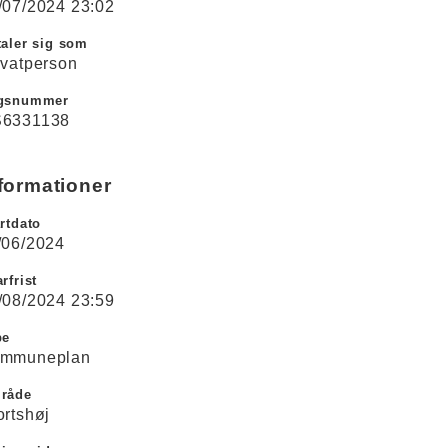
/07/2024 23:02
aler sig som
ivatperson
gsnummer
6331138
formationer
rtdato
/06/2024
rfrist
/08/2024 23:59
pe
mmuneplan
råde
ortshøj