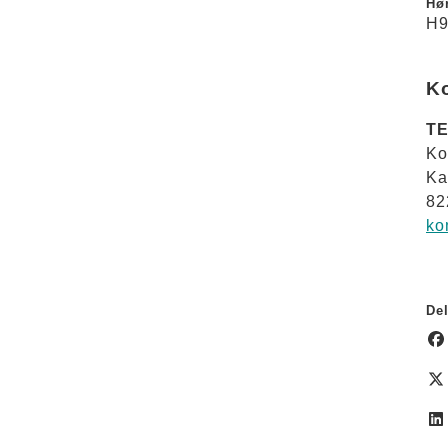
Hør
H9
K
TE
Ko
Ka
82
ko
Del