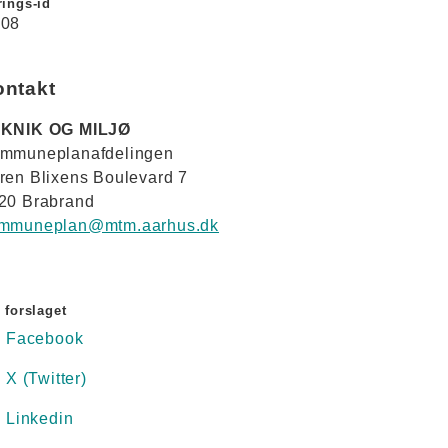
ings-id
08
ontakt
KNIK OG MILJØ
mmuneplanafdelingen
ren Blixens Boulevard 7
20 Brabrand
mmuneplan@mtm.aarhus.dk
 forslaget
Facebook
X (Twitter)
Linkedin