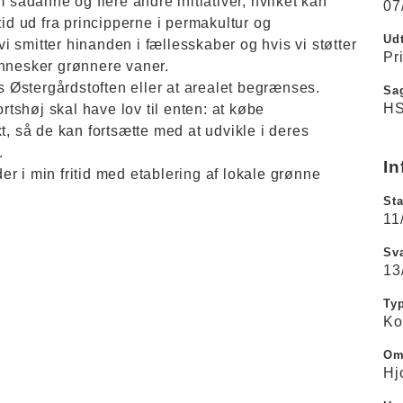
ådanne og flere andre initiativer, hvilket kan
07
tid ud fra principperne i permakultur og
Udt
 smitter hinanden i fællesskaber og hvis vi støtter
Pr
ennesker grønnere vaner.
Østergårdstoften eller at arealet begrænses.
Sa
HS
shøj skal have lov til enten: at købe
t, så de kan fortsætte med at udvikle i deres
.
In
r i min fritid med etablering af lokale grønne
Sta
11
Sva
13
Ty
Ko
Om
Hj