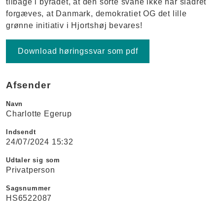
tilbage i byrådet, at den sorte svane ikke har sladret
forgæves, at Danmark, demokratiet OG det lille
grønne initiativ i Hjortshøj bevares!
Download høringssvar som pdf
Afsender
Navn
Charlotte Egerup
Indsendt
24/07/2024 15:32
Udtaler sig som
Privatperson
Sagsnummer
HS6522087