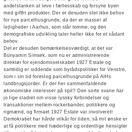
andelstanken at leve i fællesskab og forsyne byen
med giftfri produkter. Der er desuden slet ikke behov
for nye parcelhusgrunde, da der er masser af
lejligheder i Aarhus, som står tomme, og den
demografiske udvikling taler heller ikke for et sådant
behov.
Det er desuden bemærkelsesværdigt, at det var
Bünyamin Simsek, som nu er administrerende
direktør for ejendomsselskabet 1927 Estate og
samtidig er siddende som byrådspolitiker for Venstre,
som i sin tid foreslog parcelhusgrunde på AIHs
landbrugsjorder. Er der her sammenfaldende
økonomiske interesser på spil? Den sorte svane har
jo lige sladret om visse lyssky forbindelser og
transaktioner mellem rockerbander, politikere og
rigmænd, og firmaet 1927 Estate var involveret!
Demokratiet har hårde vilkår for tiden, så mit ønske er
at få politikere med hæderlige og ordentlige hensigter