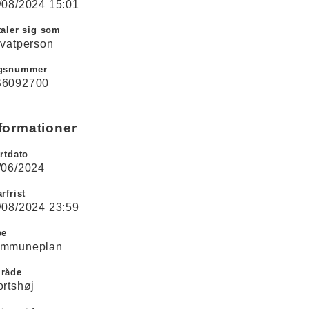
/08/2024 15:01
aler sig som
ivatperson
gsnummer
6092700
formationer
rtdato
/06/2024
rfrist
/08/2024 23:59
pe
mmuneplan
råde
ortshøj