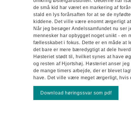
omkring Østergårdstoften. Gederne har isæ
de små kid har været en markering af foråre
stald en lys forårsaften for at se de nyfødt
kiddene. Det ville være enormt ærgerligt a
Når jeg besøger Andelssamfundet nu ser je
mennesker har opbygget noget unikt - en 
fællesskabet i fokus. Dette er en måde at l
det bare er mere bæredygtigt at dele hverd
Høsteriet stødt til, hvilket synes at ha
og resten af Hjortshøj. Høsteriet anser jeg 
de mange timers arbejde, der er blevet lag
have. Det ville være meget ærgerligt, hvis 
Download høringssvar som pdf