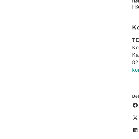
Hør
H9
K
TE
Ko
Ka
82
ko
Del