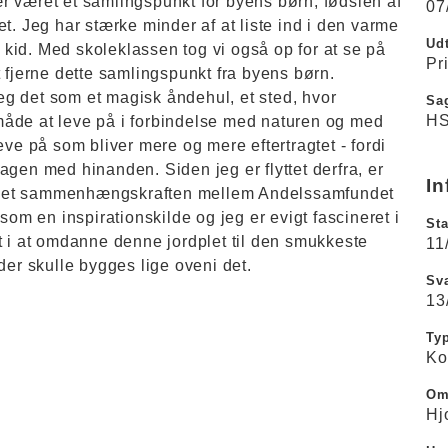
r været et samlingspunkt for byens børn; fødslen af
07
t. Jeg har stærke minder af at liste ind i den varme
Udt
e kid. Med skoleklassen tog vi også op for at se på
Pr
t fjerne dette samlingspunkt fra byens børn.
g det som et magisk åndehul, et sted, hvor
Sa
HS
måde at leve på i forbindelse med naturen og med
eve på som bliver mere og mere eftertragtet - fordi
agen med hinanden. Siden jeg er flyttet derfra, er
In
ve øget sammenhængskraften mellem Andelssamfundet
som en inspirationskilde og jeg er evigt fascineret i
Sta
t i at omdanne denne jordplet til den smukkeste
11
der skulle bygges lige oveni det.
Sva
13
Ty
Ko
Om
Hj