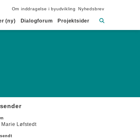
Sekundær navigation
Om inddragelse i byudvikling
Nyhedsbrev
Søg
r (ny)
Dialogforum
Projektsider
fsender
vn
 Marie Løfstedt
dsendt