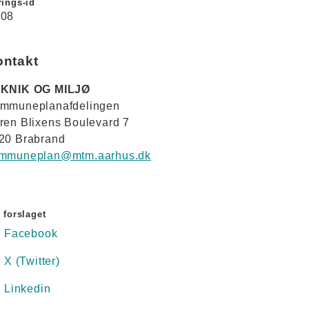
ings-id
08
ontakt
KNIK OG MILJØ
mmuneplanafdelingen
ren Blixens Boulevard 7
20 Brabrand
mmuneplan@mtm.aarhus.dk
 forslaget
Facebook
X (Twitter)
Linkedin