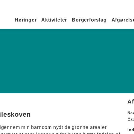
Primær navigation
Høringer
Aktiviteter
Borgerforslag
Afgørelse
A
ileskoven
Na
Ea
 igennem min barndom nydt de grønne arealer
In