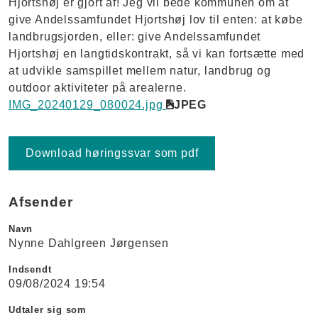
Hjortshøj er gjort af! Jeg vil bede kommunen om at
give Andelssamfundet Hjortshøj lov til enten: at købe
landbrugsjorden, eller: give Andelssamfundet
Hjortshøj en langtidskontrakt, så vi kan fortsætte med
at udvikle samspillet mellem natur, landbrug og
outdoor aktiviteter på arealerne.
IMG_20240129_080024.jpg
JPEG
Download høringssvar som pdf
Afsender
Navn
Nynne Dahlgreen Jørgensen
Indsendt
09/08/2024 19:54
Udtaler sig som