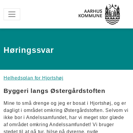
Spring til hovedindhold
Høringssvar
Helhedsplan for Hjortshøj
Byggeri langs Østergårdstoften
Mine to små drenge og jeg er bosat i Hjortshøj, og er
dagligt i området omkring Østergårdstoften. Selvom vi
ikke bor i Andelssamfundet, har vi meget stor glæde
af området omkring Andelssamfundet! Vi bruger
stedet til at gå tur, hilse på dyrerne, nyde