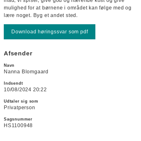
mad, vi spiser, give god og nærende kost og give
mulighed for at børnene i området kan følge med og
lære noget. Byg et andet sted.
Download høringssvar som pdf
Afsender
Navn
Nanna Blomgaard
Indsendt
10/08/2024 20:22
Udtaler sig som
Privatperson
Sagsnummer
HS1100948