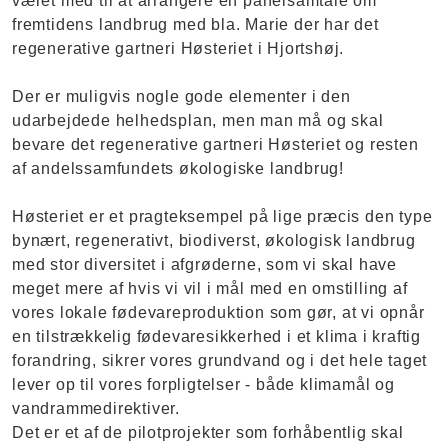
været med til at arrangere en panelsamtale om
fremtidens landbrug med bla. Marie der har det
regenerative gartneri Høsteriet i Hjortshøj.
Der er muligvis nogle gode elementer i den
udarbejdede helhedsplan, men man må og skal
bevare det regenerative gartneri Høsteriet og resten
af andelssamfundets økologiske landbrug!
Høsteriet er et pragteksempel på lige præcis den type
bynært, regenerativt, biodiverst, økologisk landbrug
med stor diversitet i afgrøderne, som vi skal have
meget mere af hvis vi vil i mål med en omstilling af
vores lokale fødevareproduktion som gør, at vi opnår
en tilstrækkelig fødevaresikkerhed i et klima i kraftig
forandring, sikrer vores grundvand og i det hele taget
lever op til vores forpligtelser - både klimamål og
vandrammedirektiver.
Det er et af de pilotprojekter som forhåbentlig skal