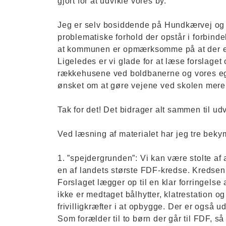
gjort for at udvikle vores by.
Jeg er selv bosiddende på Hundkærvej og
problematiske forhold der opstår i forbinde
at kommunen er opmærksomme på at der er 
Ligeledes er vi glade for at læse forslaget
rækkehusene ved boldbanerne og vores e
ønsket om at gøre vejene ved skolen mere t
Tak for det! Det bidrager alt sammen til udv
Ved læsning af materialet har jeg tre beky
1. ”spejdergrunden”: Vi kan være stolte af 
en af landets største FDF-kredse. Kredsen 
Forslaget lægger op til en klar forringelse a
ikke er medtaget bålhytter, klatrestation o
frivilligkræfter i at opbygge. Der er også 
Som forælder til to børn der går til FDF, s