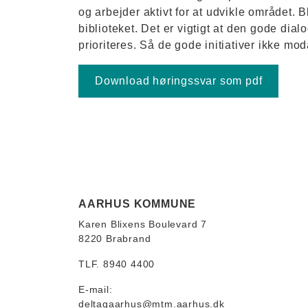
og arbejder aktivt for at udvikle området.
biblioteket. Det er vigtigt at den gode di
prioriteres. Så de gode initiativer ikke mo
Download høringssvar som pdf
AARHUS KOMMUNE
Karen Blixens Boulevard 7
8220 Brabrand
TLF. 8940 4400
E-mail:
deltagaarhus@mtm.aarhus.dk