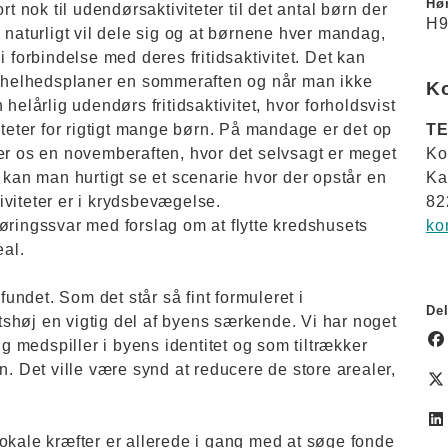
Hør
rt nok til udendørsaktiviteter til det antal børn der
H9
 naturligt vil dele sig og at børnene hver mandag,
i forbindelse med deres fritidsaktivitet. Det kan
er helhedsplaner en sommeraften og når man ikke
K
helårlig udendørs fritidsaktivitet, hvor forholdsvist
iteter for rigtigt mange børn. På mandage er det op
TE
iller os en novemberaften, hvor det selvsagt er meget
Ko
 kan man hurtigt se et scenarie hvor der opstår en
Ka
tiviteter er i krydsbevægelse.
82
øringssvar med forslag om at flytte kredshusets
ko
eal.
ndet. Som det står så fint formuleret i
Del
shøj en vigtig del af byens særkende. Vi har noget
ig medspiller i byens identitet og som tiltrækker
n. Det ville være synd at reducere de store arealer,
okale kræfter er allerede i gang med at søge fonde