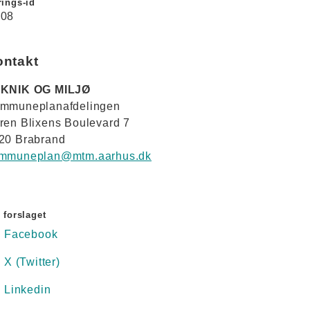
ings-id
08
ontakt
KNIK OG MILJØ
mmuneplanafdelingen
ren Blixens Boulevard 7
20 Brabrand
mmuneplan@mtm.aarhus.dk
 forslaget
Facebook
X (Twitter)
Linkedin