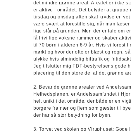
det mindre grønne areal. Arealet er ikke sto
er aktive i området. Det betyder at gruppen
tirsdag og onsdag aften skal krydse en vej 
være svært at forestille sig, når man læs
lige står på grunden. Men der er tale om en 
få frivillige voksne rummer og skaber aktiv
til 70 børn i alderen 6-9 år. Hvis vi forest
mørkt og hvor der ofte er blæst og regn, så
ulykke hvis almindelig biltrafik og fritidsak
Jeg tilslutter mig FDF-bestyrelsens gode h
placering til den store del af det grønne ar
2. Bevar de grønne arealer ved Andelssamfu
Helhedsplanen, er Andelssamfundet i Hjort
helt unikt i det område, der både er en vigt
borgere fra nær og fjern som gæster til bye
der har så stor betydning for byen.
3. Torvet ved skolen og Viruphuset: Gode l