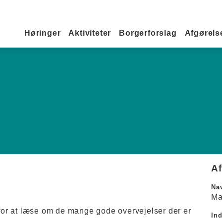
Primær navigation
Høringer
Aktiviteter
Borgerforslag
Afgørelse
A
Na
Ma
d for at læse om de mange gode overvejelser der er
In