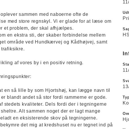
11
Udt
 oplever sammen med naboerne ofte de
Pr
lse med store regnskyl. Vi er glade for at læse om
et problem, der skal afhjælpes.
Sa
HS
 om en ekstra sti, der skaber forbindelse mellem
get område ved Hundkærvej og Kådhøjvej, samt
rafiksikre.
In
ikling af vores by i en positiv retning.
Sta
11
mringspunkter:
Sva
13
at en så lille by som Hjortshøj, kan lægge navn til
er blandt andet så stor fordi rammerne er gode.
Ty
Ko
f stedets kvaliteter. Dels fordi der i tegningerne
g sheltre. Alt sammen noget der er lagt mange
Om
udeladt en eksisterende skov på tegningerne.
Hj
å bekymre det mig at kredshuset nu er tegnet ind på