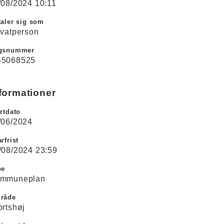
/08/2024 10:11
aler sig som
ivatperson
gsnummer
5068525
formationer
rtdato
/06/2024
rfrist
/08/2024 23:59
pe
mmuneplan
råde
ortshøj