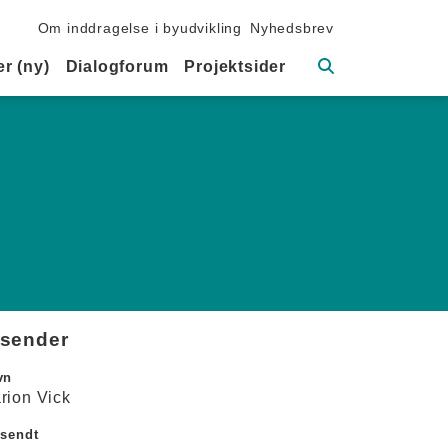
Sekundær navigation
Om inddragelse i byudvikling
Nyhedsbrev
Søg
r (ny)
Dialogforum
Projektsider
fsender
vn
rion Vick
dsendt