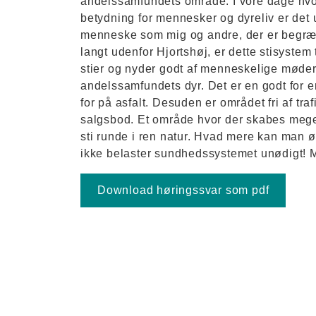
andelssamfundets område. I vore dage hv
betydning for mennesker og dyreliv er det 
menneske som mig og andre, der er begræn
langt udenfor Hjortshøj, er dette stisystem
stier og nyder godt af menneskelige møder,
andelssamfundets dyr. Det er en godt for en
for på asfalt. Desuden er området fri af tra
salgsbod. Et område hvor der skabes mege
sti runde i ren natur. Hvad mere kan man ø
ikke belaster sundhedssystemet unødigt! M
Download høringssvar som pdf