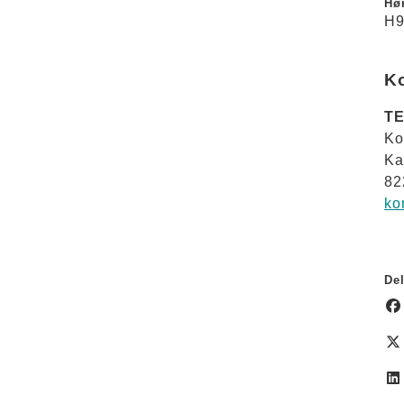
Hør
H9
K
TE
Ko
Ka
82
ko
Del