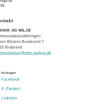
ings-id
08
ontakt
KNIK OG MILJØ
mmuneplanafdelingen
ren Blixens Boulevard 7
20 Brabrand
mmuneplan@mtm.aarhus.dk
 forslaget
Facebook
X (Twitter)
Linkedin