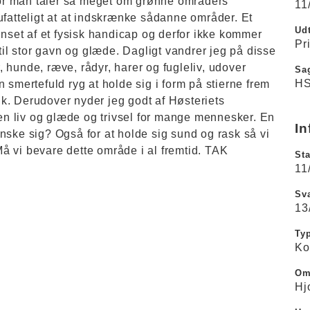
or man taler så meget om grønne områders
11
ufatteligt at at indskrænke sådanne områder. Et
Udt
set af et fysisk handicap og derfor ikke kommer
Pr
 til stor gavn og glæde. Dagligt vandrer jeg på disse
 hunde, ræve, rådyr, harer og fugleliv, udover
Sa
HS
 smertefuld ryg at holde sig i form på stierne frem
fik. Derudover nyder jeg godt af Høsteriets
n liv og glæde og trivsel for mange mennesker. En
In
nske sig? Også for at holde sig sund og rask så vi
å vi bevare dette område i al fremtid. TAK
Sta
11
Sva
13
Ty
Ko
Om
Hj