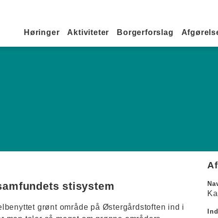
Primær navigation
Høringer
Aktiviteter
Borgerforslag
Afgørelse
A
samfundets stisystem
Na
Ka
lbenyttet grønt område på Østergårdstoften ind i
In