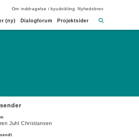
Sekundær navigation
Om inddragelse i byudvikling
Nyhedsbrev
Søg
r (ny)
Dialogforum
Projektsider
fsender
vn
ren Juhl Christiansen
dsendt