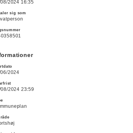
/08/2024 16:35
aler sig som
ivatperson
gsnummer
0358501
formationer
rtdato
/06/2024
rfrist
/08/2024 23:59
pe
mmuneplan
råde
ortshøj