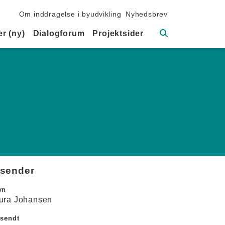
Sekundær navigation
Om inddragelse i byudvikling
Nyhedsbrev
Søg
r (ny)
Dialogforum
Projektsider
fsender
vn
ura Johansen
dsendt