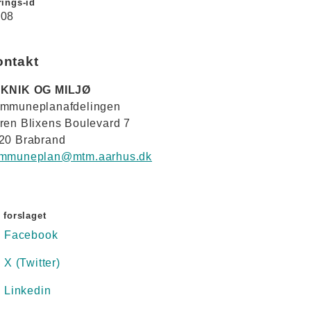
ings-id
08
ontakt
KNIK OG MILJØ
mmuneplanafdelingen
ren Blixens Boulevard 7
20 Brabrand
mmuneplan@mtm.aarhus.dk
 forslaget
Facebook
X (Twitter)
Linkedin