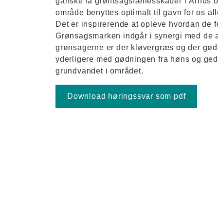
ganske få grøntsagsfællesskaber i Århus o
område benyttes optimalt til gavn for os all
Det er inspirerende at opleve hvordan de f
Grønsagsmarken indgår i synergi med de an
grønsagerne er der kløvergræs og der gø
yderligere med gødningen fra høns og geder.
grundvandet i området.
Download høringssvar som pdf