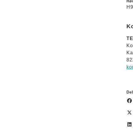
Hør
H9
K
TE
Ko
Ka
82
ko
Del