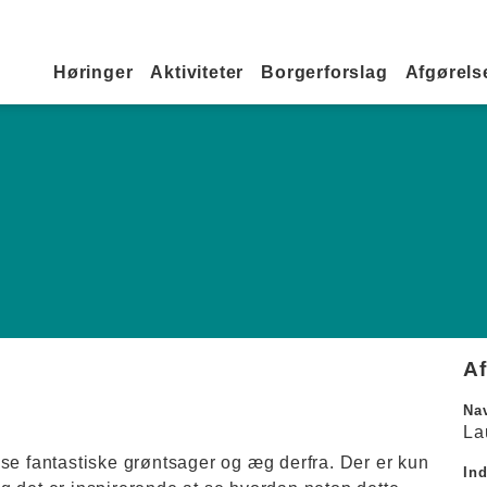
Primær navigation
Høringer
Aktiviteter
Borgerforslag
Afgørelse
A
Na
La
se fantastiske grøntsager og æg derfra. Der er kun
In