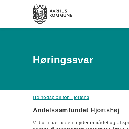
Spring til hovedindhold
Høringssvar
Helhedsplan for Hjortshøj
Andelssamfundet Hjortshøj
Vi bor i nærheden, nyder området og at spi