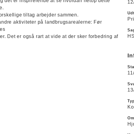
g det er inspirerende at se hvordan netop dette
12
e.
Udt
orskellige tiltag arbejder sammen.
Pr
dre aktiviteter på landbrugsarealerne: Før
des
Sa
HS
 Det er også rart at vide at der sker forbedring af
In
Sta
11
Sva
13
Ty
Ko
Om
Hj