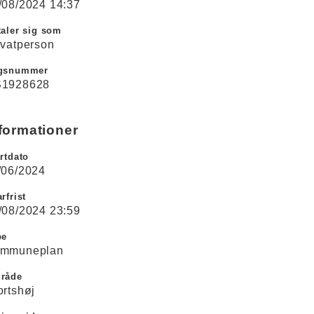
/08/2024 14:37
aler sig som
ivatperson
gsnummer
1928628
formationer
rtdato
/06/2024
rfrist
/08/2024 23:59
pe
mmuneplan
råde
ortshøj