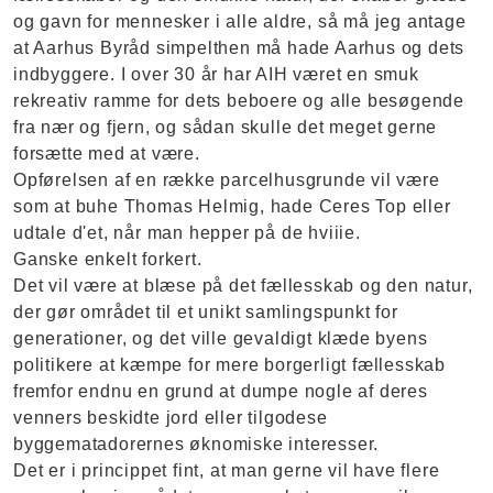
og gavn for mennesker i alle aldre, så må jeg antage
at Aarhus Byråd simpelthen må hade Aarhus og dets
indbyggere. I over 30 år har AIH været en smuk
rekreativ ramme for dets beboere og alle besøgende
fra nær og fjern, og sådan skulle det meget gerne
forsætte med at være.
Opførelsen af en række parcelhusgrunde vil være
som at buhe Thomas Helmig, hade Ceres Top eller
udtale d'et, når man hepper på de hviiie.
Ganske enkelt forkert.
Det vil være at blæse på det fællesskab og den natur,
der gør området til et unikt samlingspunkt for
generationer, og det ville gevaldigt klæde byens
politikere at kæmpe for mere borgerligt fællesskab
fremfor endnu en grund at dumpe nogle af deres
venners beskidte jord eller tilgodese
byggematadorernes øknomiske interesser.
Det er i princippet fint, at man gerne vil have flere