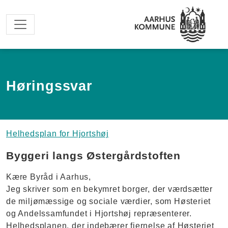
Spring til hovedindhold
Høringssvar
Helhedsplan for Hjortshøj
Byggeri langs Østergårdstoften
Kære Byråd i Aarhus,
Jeg skriver som en bekymret borger, der værdsætter
de miljømæssige og sociale værdier, som Høsteriet
og Andelssamfundet i Hjortshøj repræsenterer.
Helhedsplanen, der indebærer fjernelse af Høsteriet