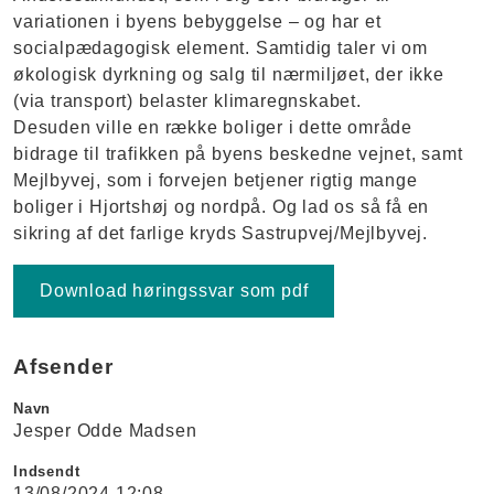
variationen i byens bebyggelse – og har et
socialpædagogisk element. Samtidig taler vi om
økologisk dyrkning og salg til nærmiljøet, der ikke
(via transport) belaster klimaregnskabet.
Desuden ville en række boliger i dette område
bidrage til trafikken på byens beskedne vejnet, samt
Mejlbyvej, som i forvejen betjener rigtig mange
boliger i Hjortshøj og nordpå. Og lad os så få en
sikring af det farlige kryds Sastrupvej/Mejlbyvej.
Download høringssvar som pdf
Afsender
Navn
Jesper Odde Madsen
Indsendt
13/08/2024 12:08