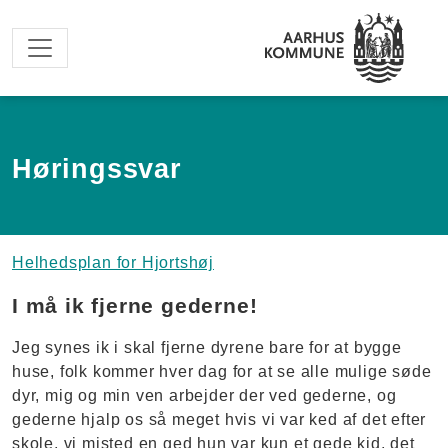
Spring til hovedindhold
Høringssvar
Helhedsplan for Hjortshøj
I må ik fjerne gederne!
Jeg synes ik i skal fjerne dyrene bare for at bygge
huse, folk kommer hver dag for at se alle mulige søde
dyr, mig og min ven arbejder der ved gederne, og
gederne hjalp os så meget hvis vi var ked af det efter
skole, vi misted en ged hun var kun et gede kid, det