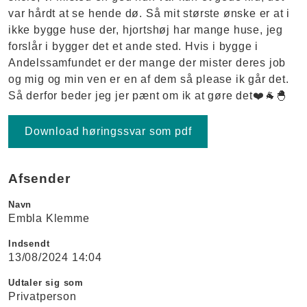
var hårdt at se hende dø. Så mit største ønske er at i
ikke bygge huse der, hjortshøj har mange huse, jeg
forslår i bygger det et ande sted. Hvis i bygge i
Andelssamfundet er der mange der mister deres job
og mig og min ven er en af dem så please ik går det.
Så derfor beder jeg jer pænt om ik at gøre det❤️🐐🐣
Download høringssvar som pdf
Afsender
Navn
Embla Klemme
Indsendt
13/08/2024 14:04
Udtaler sig som
Privatperson