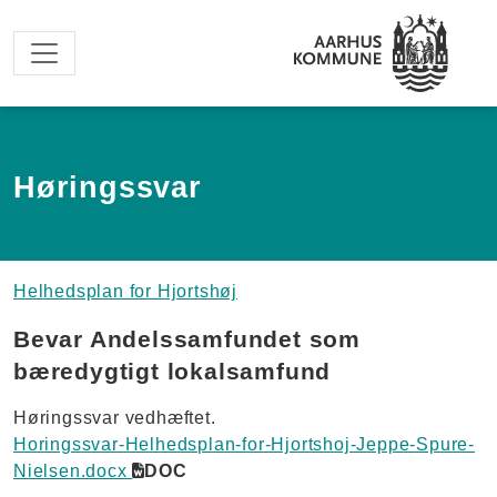
Spring til hovedindhold
Høringssvar
Helhedsplan for Hjortshøj
Bevar Andelssamfundet som
bæredygtigt lokalsamfund
Høringssvar vedhæftet.
Horingssvar-Helhedsplan-for-Hjortshoj-Jeppe-Spure-
Nielsen.docx
DOC