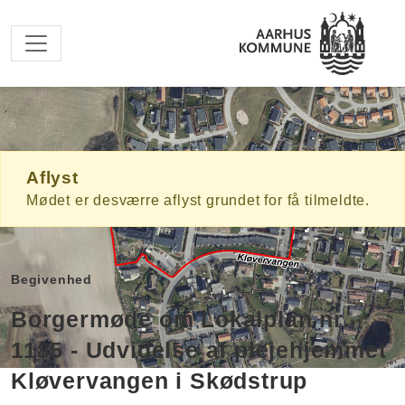
Spring til hovedindhold
Aflyst
Mødet er desværre aflyst grundet for få tilmeldte.
Begivenhed
Borgermøde om Lokalplan nr.
1185 - Udvidelse af plejehjemmet
Kløvervangen i Skødstrup