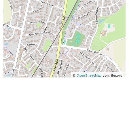
©
OpenStreetMap
contributors.