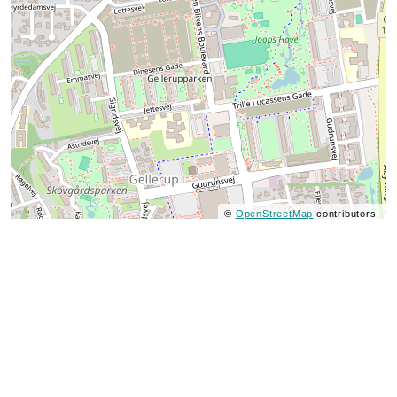
©
OpenStreetMap
contributors.