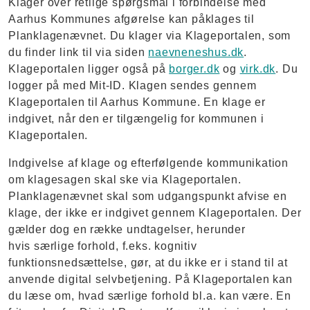
Klager over retlige spørgsmål i forbindelse med
Aarhus Kommunes afgørelse kan påklages til
Planklagenævnet. Du klager via Klageportalen, som
du finder link til via siden
naevneneshus.dk
.
Klageportalen ligger også på
borger.dk
og
virk.dk
. Du
logger på med Mit-ID. Klagen sendes gennem
Klageportalen til Aarhus Kommune. En klage er
indgivet, når den er tilgængelig for kommunen i
Klageportalen.
Indgivelse af klage og efterfølgende kommunikation
om klagesagen skal ske via Klageportalen.
Planklagenævnet skal som udgangspunkt afvise en
klage, der ikke er indgivet gennem Klageportalen. Der
gælder dog en række undtagelser, herunder
hvis særlige forhold, f.eks. kognitiv
funktionsnedsættelse, gør, at du ikke er i stand til at
anvende digital selvbetjening. På Klageportalen kan
du læse om, hvad særlige forhold bl.a. kan være. En