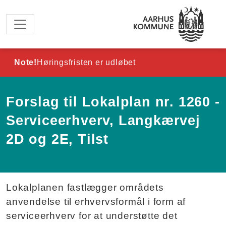
Spring til hovedindhold
Note!
Høringsfristen er udløbet
Forslag til Lokalplan nr. 1260 -
Serviceerhverv, Langkærvej
2D og 2E, Tilst
Lokalplanen fastlægger områdets
anvendelse til erhvervsformål i form af
serviceerhverv for at understøtte det