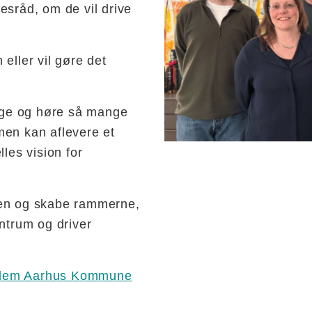
esråd, om de vil drive
eller vil gøre det
rage og høre så mange
men kan aflevere et
les vision for
sen og skabe rammerne,
ntrum og driver
llem Aarhus Kommune