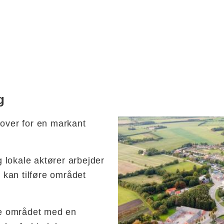
g
Hårup_Henning Staun
 over for en markant
 lokale aktører arbejder
kan tilføre området
kle området med en