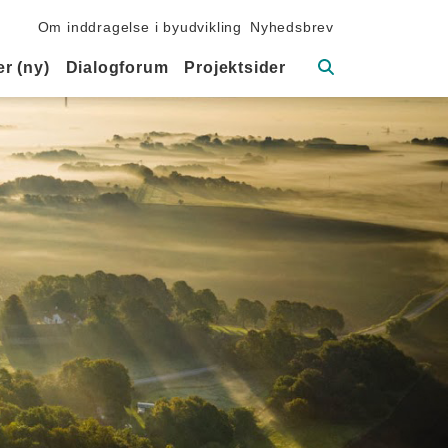
Sekundær navigation
Om inddragelse i byudvikling
Nyhedsbrev
Søg
r (ny)
Dialogforum
Projektsider