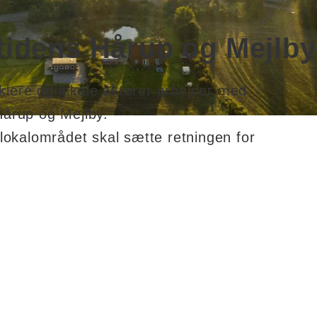
mtidens Hårup og Mejlby
lere og lokale aktører arbejder med
Hårup og Mejlby.
 lokalområdet skal sætte retningen for