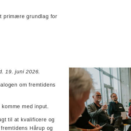
et primære grundlag for
Diskussion i cirkel
d. 19. juni 2026.
dialogen om fremtidens
og komme med input.
t til at kvalificere og
r fremtidens Hårup og