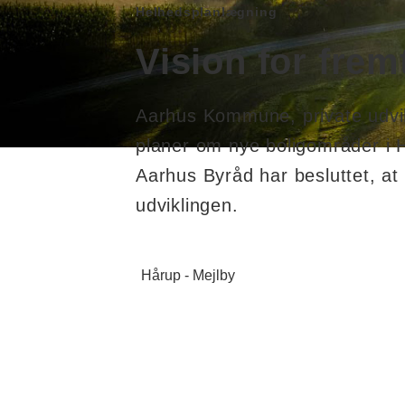
Helhedsplanlægning
Vision for fre
Aarhus Kommune, private udvik
planer om nye boligområder i 
Aarhus Byråd har besluttet, at
udviklingen.
Hårup - Mejlby