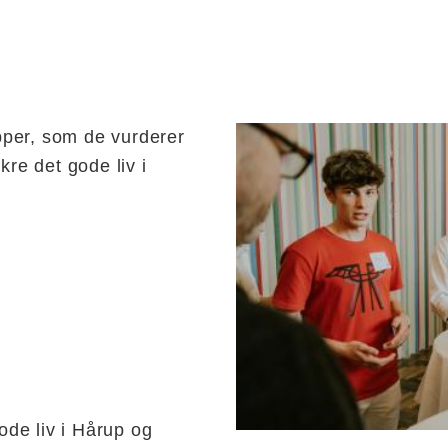
samtale unge voksne
per, som de vurderer
kre det gode liv i
de liv i Hårup og