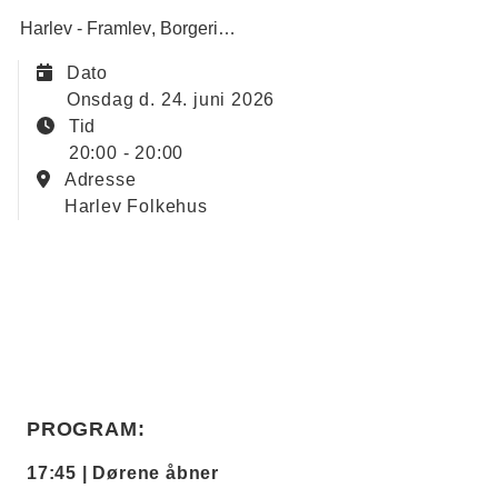
Harlev - Framlev
Borgerinddragelse
Klima, natur & miljø
Lo
Dato
onsdag d. 24. juni 2026
Tid
20:00 - 20:00
Adresse
Harlev Folkehus
PROGRAM:
17:45 | Dørene åbner