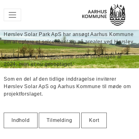
Begivenhed
Møde om solceller ved Hørslev
Spring til hovedindhold
Hørslev Solar Park ApS har ansøgt Aarhus Kommune
om at opføre et solcelleanlæg på arealer ved Hørslev.
Ansøgningen har ligget stille siden slutningen af
2024, men er nu genoptaget.
Som en del af den tidlige inddragelse inviterer
Hørslev Solar ApS og Aarhus Kommune til møde om
projektforslaget.
Indhold
Tilmelding
Kort