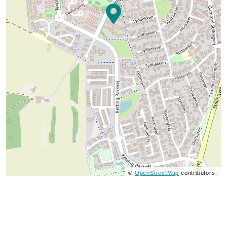
©
OpenStreetMap
contributors.