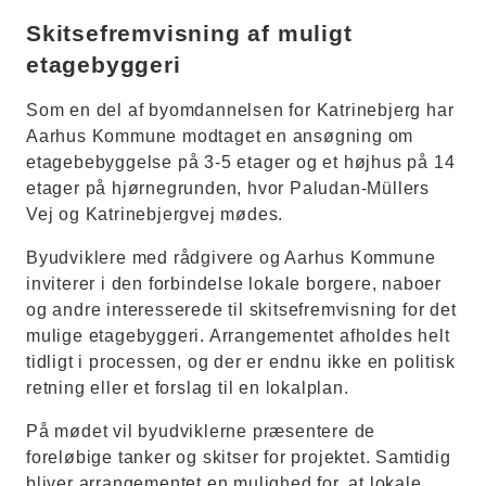
Skitsefremvisning af muligt
etagebyggeri
Som en del af byomdannelsen for Katrinebjerg har
Aarhus Kommune modtaget en ansøgning om
etagebebyggelse på 3-5 etager og et højhus på 14
etager på hjørnegrunden, hvor Paludan-Müllers
Vej og Katrinebjergvej mødes.
Byudviklere med rådgivere og Aarhus Kommune
inviterer i den forbindelse lokale borgere, naboer
og andre interesserede til skitsefremvisning for det
mulige etagebyggeri. Arrangementet afholdes helt
tidligt i processen, og der er endnu ikke en politisk
retning eller et forslag til en lokalplan.
På mødet vil byudviklerne præsentere de
foreløbige tanker og skitser for projektet. Samtidig
bliver arrangementet en mulighed for, at lokale,