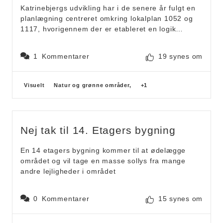
Katrinebjergs udvikling har i de senere år fulgt en
planlægning centreret omkring lokalplan 1052 og
1117, hvorigennem der er etableret en logik
omkring bevægelse i et nyt centralt byrum
Campusstrøget og placering af nye høje huse, med
1
Kommentarer
19 synes om
det velbegrundede formål at understrege de vigtige
nye bypladser, såvel ved Campusstrøgets
afslutning i Katrinetorvet og ved den nye
Forslagskategorier
Visuelt
Natur og grønne områder,
+1
pladsdannelse mellem storcenter Nord og IT
Universitetet.
I nærværende skitseoplæg argumenteres for endnu
Nej tak til 14. Etagers bygning
et højt hus, der “indskriver sig i serien af høje huse
på Katrinebjerg” og henviser med sin form til
En 14 etagers bygning kommer til at ødelægge
bogtårnet arkitektur. Men ingen af delene udgør
området og vil tage en masse sollys fra mange
reelle argumenter for at placere et højt hus her,
andre lejligheder i området
idet der reelt ingen bymæssig sammenhæng er til
hverken Campusstrøget eller de høje huse, som
knyttet hertil skaber bymæssig og rumlig logik, der
0
Kommentarer
15 synes om
berettiger højhusene.
Placeringen af højhuset forekommer umotiveret ud