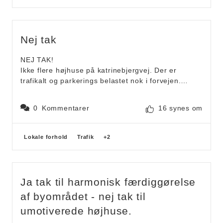
håber jeg sandelig ikke sker når I nu bygger de
andre fordi jeg er godt klar over at i skide stykke
det gjorde I også da I byggede de andre grimme
blokke som lige blev forhøjet så de var nødt til at
Nej tak
kommuneplanen om have det være os almindelige
mennesker der laver det så må vi få besked på at
NEJ TAK!
pille lortet ned men sådan er det ikke at få de dyre
Ikke flere højhuse på katrinebjergvej. Der er
herrer.
trafikalt og parkerings belastet nok i forvejen.
Udover at vi på Thorshavnsgade døjer med at folk
/ Ulrik, genbo
bruger vejen til gennemkørsel til brendstrupvej og
0
Kommentarer
16 synes om
omvendt TRODS GENNEMKØRSEL FORBUDT!!
kan vi kun frygte det bliver værre, hvis der bliver
øget trafik på katrinebjergvej. Synes vi er generet
Forslagskategorier
Lokale forhold
Trafik
+2
nok af indbliksgener fra højhusene der er i
forvejen, så vi behøver ikke yderligere gener.
Ja tak til harmonisk færdiggørelse
af byområdet - nej tak til
umotiverede højhuse.