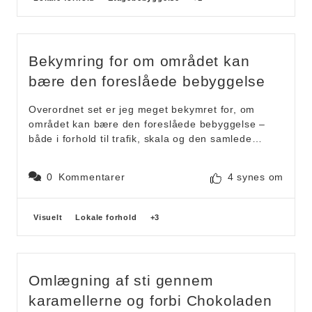
fire spor på strækningen fra Vestre Ringgade og til
Herredsvej og etabler lysregulering i krydset
Katrinebjergvej og i krydset Åbogade.
Bekymring for om området kan
bære den foreslåede bebyggelse
Overordnet set er jeg meget bekymret for, om
området kan bære den foreslåede bebyggelse –
både i forhold til trafik, skala og den samlede
oplevelse af byrum.
0
Kommentarer
4 synes om
Trafikale forhold
Der er allerede i dag betydelige trafikale
udfordringer i området, som ikke synes
Forslagskategorier
Visuelt
Lokale forhold
+3
tilstrækkeligt adresseret i projektet.
Det er i forvejen vanskeligt at komme ind og ud ad
Katrinebjergvej mod Paludan Müllers Vej, og det
må forventes at blive yderligere forværret, når
Omlægning af sti gennem
Katrinetorvet tages i brug. Samtidig er det i dag
karamellerne og forbi Chokoladen
udfordrende og utrygt for cyklister at krydse både