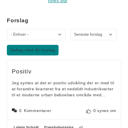
lores.pdf
Forslag
Dialogforslag kategori
Sortér efter
Deltag med dit forslag
Positiv
Jeg syntes at det er positiv udvikling der er med til
at forandre kvarteret fra et nedslidt industrikvarter
til et moderne urban beboelses område med
mulighed for at bygge højt og tæt uden at krænke
en traditionel arkitektur.
0
Kommentarer
0 synes om
Dette er med til at give mange nye boliger til
århusianerne.
Jeg vil foreslå udvidelse af Paludan-Mullers vej til
Forslagskategorier
Lokale forhold
Etagebebyggelse
+1