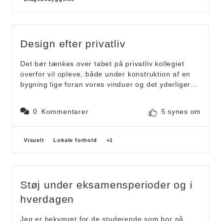
Design efter privatliv
Det bør tænkes over tabet på privatliv kollegiet
overfor vil opleve, både under konstruktion af en
bygning lige foran vores vinduer og det yderligere
tab; ved at have lejligheder med vinduer der
vender mod hinanden. Jeg vil fortrække ikke at få
0
Kommentarer
5 synes om
ødelagt mit vindues udsyn - til at kigge ind i nogle
andres lejlighed.
Forslagskategorier
Visuelt
Lokale forhold
+1
Støj under eksamensperioder og i
hverdagen
Jeg er bekymret for de studerende som bor på