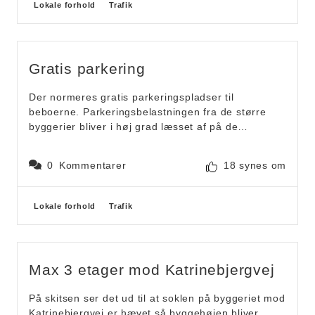
Forslagskategorier
Lokale forhold
Trafik
det nye byggeri skal have indkørsel fra Paludan-
Müllers Vej. Medmindre parkeringsanlægget laves
gratis for alle og man flytter parkeringspladserne
fra Katrinebjergvej ind i det, så kan jeg ikke se
Gratis parkering
hvordan Katrinebjergvej skal kunne holde til den
øget trafikbelastning.
Der normeres gratis parkeringspladser til
beboerne. Parkeringsbelastningen fra de større
byggerier bliver i høj grad læsset af på de
omkringliggende villaveje, da folk tænker med
pengepungen. Hvem vil give over 6000kr om året
0
Kommentarer
18 synes om
for parkering, når man kan parkere 2 min væk
gratis?
Forslagskategorier
Lokale forhold
Trafik
Det virker naivt ikke at tage presset for parkering
seriøst. Det er sågar private fællesveje hvor
villaejere skal betale for vej der er overfyldt med
biler fra etagebyggerierne.
Max 3 etager mod Katrinebjergvej
Så der bør i mine øjne laves tiltag for:
På skitsen ser det ud til at soklen på byggeriet mod
1. Gratis parkering normering for byggerierne for
Katrinebjergvej er hævet så byggehøjen bliver