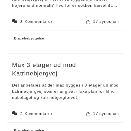
at holde ansvaret for parkeringspresset tæt til hvor
højere end normalt? Hvorfor er sokken hævet ift.
det opstår.
normal terræn? Der ligger lav byggeri på den
2. Foranstaltninger for at de små veje
anden side af Katrinebjergvej som der skal tages
omkringliggende veje ikke er overfyldte og har
0
Kommentarer
17 synes om
hensyn til - dette gøres ift. der bygges Max 3
gennemkørende trafik. De skal være sikre, rolige
etager ud mod Katrinebjergvej som er tilfældet er
og have begrænset trafik som i dag, hvor børnene
ved både lokalplanforslag nabolaget og
Forslagskategorier
kan løbe og lege sikkert på vejene. Det vil være
Etagebebyggelse
katrinebjertorvet
synd hvis der ikke er plads til at børnefamilierne
kan lade børnene løbe frit længere.
Max 3 etager ud mod
Katrinebjergvej
Det anbefales at der max bygges i 3 etager ud mod
katrinebjergvej som er angivet i lokalplan for hhv.
nabolaget og katrinebjergtorvet.
2
Kommentarer
17 synes om
Forslagskategorier
Etagebebyggelse