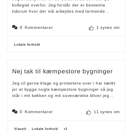
kollegiet overfor. Jeg forslår der er bestemte
tidsrum hvor der må arbejdes med larmende
værktøj, da det vil være et ødelæggende for søvn
og arbejdes muligheder på kollegiet hvis der
0
Kommentarer
1 synes om
startes tideligt eller sluttes sent, samt hvis det
fortsætter hele dagen i perioder.
Forslagskategorier
Lokale forhold
Nej tak til kæmpestore bygninger
Jeg vil gerne klage og protestere over i har tænkt
jer at bygge nogle kæmpestore bygninger så jeg
står i mit køkken og mit soveværelse bliver jeg
endnu mere genert af de blokke i bygger over på
den anden side jeg har nogle andre grimme blokke
0
Kommentarer
11 synes om
som giver genskin når jeg står i mit køkken hvis de
så sætter deres dør på klem så giver de igen du
tager et spejl og peger over i hovedet af mig det
Forslagskategorier
Visuelt
Lokale forhold
+1