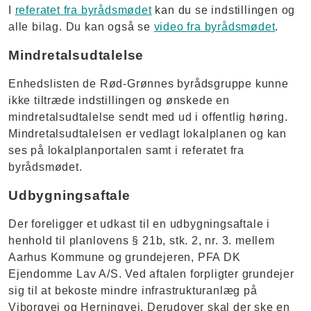
I
referatet fra byrådsmødet
kan du se indstillingen og
alle bilag. Du kan også se
video fra byrådsmødet
.
Mindretalsudtalelse
Enhedslisten de Rød-Grønnes byrådsgruppe kunne
ikke tiltræde indstillingen og ønskede en
mindretalsudtalelse sendt med ud i offentlig høring.
Mindretalsudtalelsen er vedlagt lokalplanen og kan
ses på lokalplanportalen samt i referatet fra
byrådsmødet.
Udbygningsaftale
Der foreligger et udkast til en udbygningsaftale i
henhold til planlovens § 21b, stk. 2, nr. 3. mellem
Aarhus Kommune og grundejeren, PFA DK
Ejendomme Lav A/S. Ved aftalen forpligter grundejer
sig til at bekoste mindre infrastrukturanlæg på
Viborgvej og Herningvej. Derudover skal der ske en