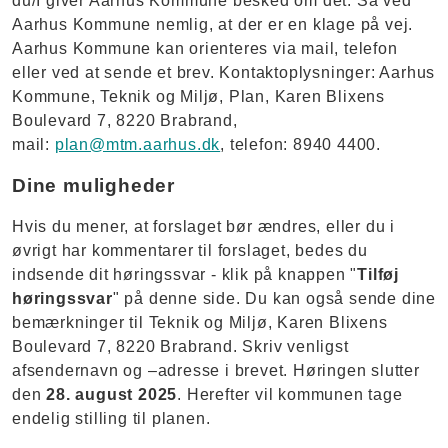
du/I giver Aarhus Kommune besked om det. Så ved
Aarhus Kommune nemlig, at der er en klage på vej.
Aarhus Kommune kan orienteres via mail, telefon
eller ved at sende et brev. Kontaktoplysninger: Aarhus
Kommune, Teknik og Miljø, Plan, Karen Blixens
Boulevard 7, 8220 Brabrand,
mail:
plan@mtm.aarhus.dk
, telefon: 8940 4400.
Dine muligheder
Hvis du mener, at forslaget bør ændres, eller du i
øvrigt har kommentarer til forslaget, bedes du
indsende dit høringssvar - klik på knappen "
Tilføj
høringssvar
" på denne side. Du kan også sende dine
bemærkninger til Teknik og Miljø, Karen Blixens
Boulevard 7, 8220 Brabrand. Skriv venligst
afsendernavn og –adresse i brevet. Høringen slutter
den
28. august 2025
. Herefter vil kommunen tage
endelig stilling til planen.