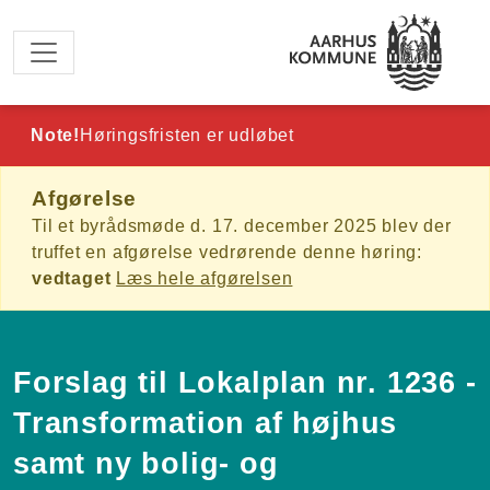
Spring til hovedindhold
Note!
Høringsfristen er udløbet
Afgørelse
Til et byrådsmøde d. 17. december 2025 blev der
truffet en afgørelse vedrørende denne høring:
vedtaget
Læs hele afgørelsen
Forslag til Lokalplan nr. 1236 -
Transformation af højhus
samt ny bolig- og