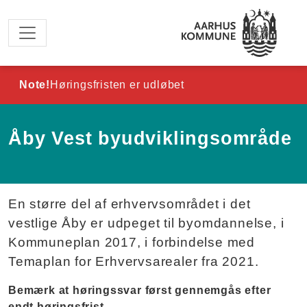
Spring til hovedindhold
Note!
Høringsfristen er udløbet
Åby Vest byudviklingsområde
En større del af erhvervsområdet i det
vestlige Åby er udpeget til byomdannelse, i
Kommuneplan 2017, i forbindelse med
Temaplan for Erhvervsarealer fra 2021.
Bemærk at høringssvar først gennemgås efter
endt høringsfrist.